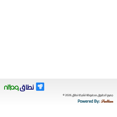
نطاق
nitaq
جميع الحقوق محفوظة لشركة نطاق 2026 ©
Powered By:
𝒮𝓊𝓁𝓉𝒶𝓃