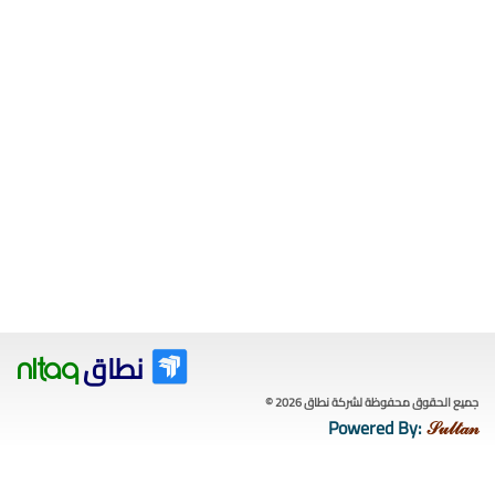
نطاق
nitaq
جميع الحقوق محفوظة لشركة نطاق 2026 ©
Powered By:
𝒮𝓊𝓁𝓉𝒶𝓃