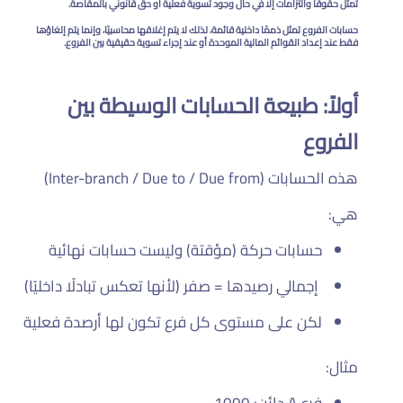
تمثل حقوقًا والتزامات إلا في حال وجود تسوية فعلية أو حق قانوني بالمقاصة.
حسابات الفروع تمثل ذممًا داخلية قائمة، لذلك لا يتم إغلاقها محاسبيًا، وإنما يتم إلغاؤها
فقط عند إعداد القوائم المالية الموحدة أو عند إجراء تسوية حقيقية بين الفروع.
أولاً: طبيعة الحسابات الوسيطة بين
الفروع
هذه الحسابات (Inter-branch / Due to / Due from)
هي:
حسابات حركة (مؤقتة) وليست حسابات نهائية
إجمالي رصيدها = صفر (لأنها تعكس تبادلًا داخليًا)
لكن على مستوى كل فرع تكون لها أرصدة فعلية
مثال:
فرع A دائن: 1000